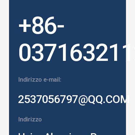
+86-
037163211
Indirizzo e-mail:
2537056797@QQ.COM
Indirizzo