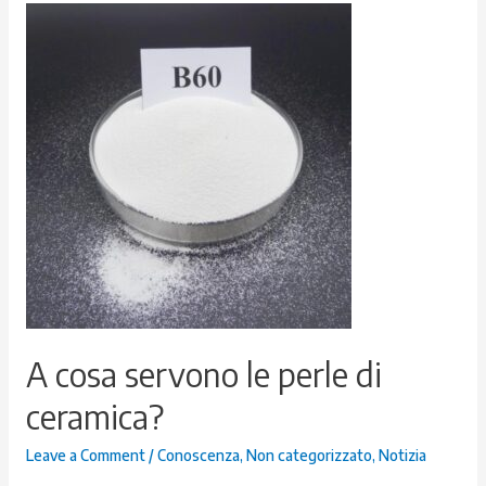
A cosa servono le perle di
ceramica?
Leave a Comment
/
Conoscenza
,
Non categorizzato
,
Notizia